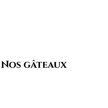
ANDER
CONTACT
Nos gâteaux
pour nos kouign-amann et nos
bretons fabriqués avec du bon