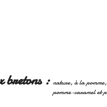
 bretons :
nature, à la pomme, 
pomme-caramel et p