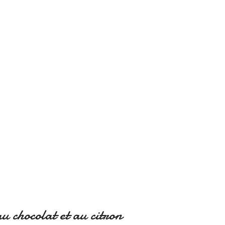
beurre frais.
ssiers fabriquent nos gâteaux
lus grande tradition bretonne.
 chocolat et au citron