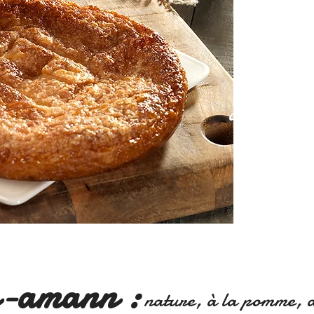
Nos pâti
dans la p
n-amann :
nature, à la pomme, au